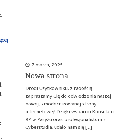
.
ęcej
7 marca, 2025
Nowa strona
i
Drogi Użytkowniku, z radością
n
zapraszamy Cię do odwiedzenia naszej
u
nowej, zmodernizowanej strony
internetowej! Dzięki wsparciu Konsulatu
RP w Paryżu oraz profesjonalistom z
t
Cyberstudia, udało nam się
[…]
z