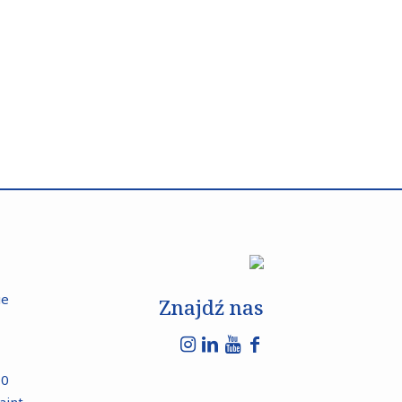
ue
Znajdź nas
10