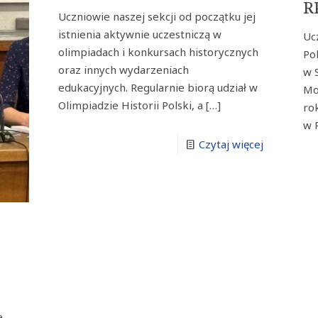
R
Uczniowie naszej sekcji od początku jej
istnienia aktywnie uczestniczą w
Uc
olimpiadach i konkursach historycznych
Po
oraz innych wydarzeniach
w 
edukacyjnych. Regularnie biorą udział w
Mo
Olimpiadzie Historii Polski, a
[…]
ro
w 
Czytaj więcej
e