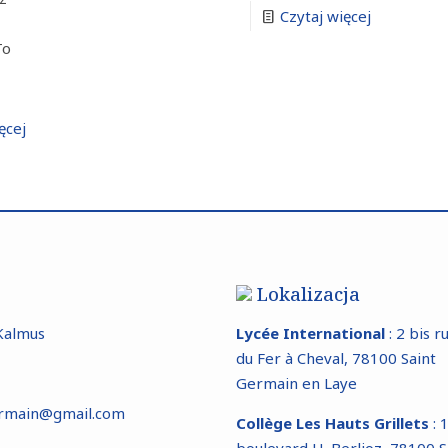
Czytaj więcej
To
ęcej
Lokalizacja
Kalmus
Lycée International
: 2 bis r
du Fer à Cheval, 78100 Saint
Germain en Laye
germain@gmail.com
Collège Les Hauts Grillets
: 