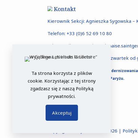
Kontakt
Kierownik Sekcji: Agnieszka Sygowska – 
Telefon:
+33 (0)6 52 69 10 80
Adres mailowy:
sectionpolonaise.saint
Dyżur telefoniczny w każdy czwartek od 
Strona internetowa została zmodernizowania
Ta strona korzysta z plików
dzięki wsparciu Ambasady RP w Paryżu.
cookie. Korzystając z tej strony
zgadzasz się z naszą
Polityką
prywatności
.
Akceptuj
Copyright Sekcja Polska © 2026 |
Polity