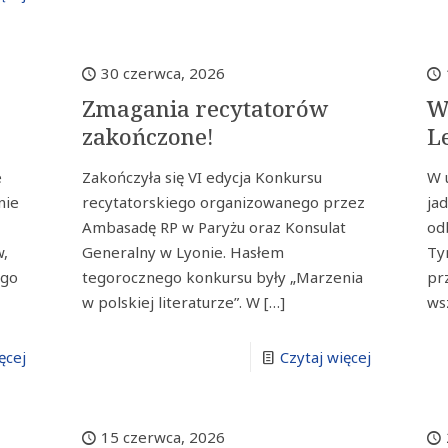
30 czerwca, 2026
Zmagania recytatorów
W
zakończone!
L
e
Zakończyła się VI edycja Konkursu
W 
nie
recytatorskiego organizowanego przez
jad
Ambasadę RP w Paryżu oraz Konsulat
od
w,
Generalny w Lyonie. Hasłem
Ty
ego
tegorocznego konkursu były „Marzenia
pr
w polskiej literaturze”. W
[…]
ws
ęcej
Czytaj więcej
15 czerwca, 2026