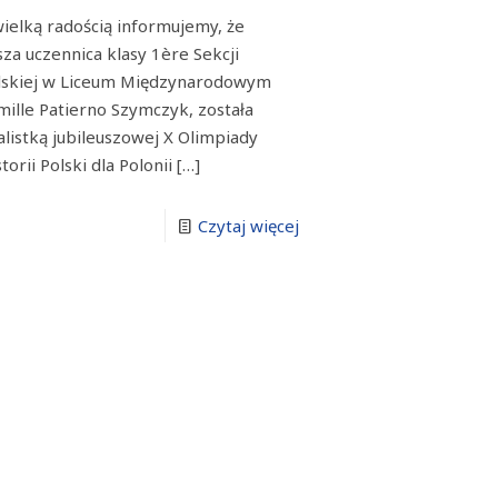
wielką radością informujemy, że
sza uczennica klasy 1ère Sekcji
lskiej w Liceum Międzynarodowym
mille Patierno Szymczyk, została
nalistką jubileuszowej X Olimpiady
torii Polski dla Polonii
[…]
Czytaj więcej