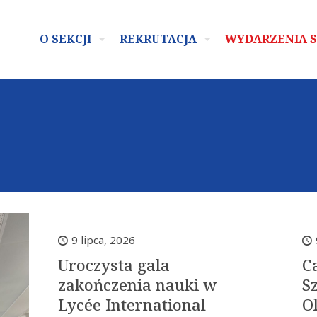
O SEKCJI
REKRUTACJA
WYDARZENIA 
9 lipca, 2026
Uroczysta gala
C
zakończenia nauki w
S
Lycée International
Ol