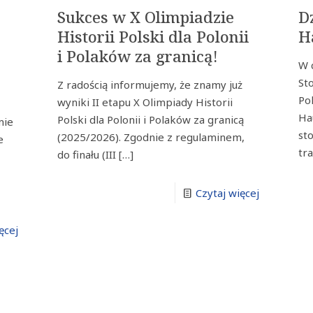
Sukces w X Olimpiadzie
D
Historii Polski dla Polonii
H
i Polaków za granicą!
W 
St
Z radością informujemy, że znamy już
Po
wyniki II etapu X Olimpiady Historii
y
Hau
Polski dla Polonii i Polaków za granicą
mie
st
(2025/2026). Zgodnie z regulaminem,
e
tr
do finału (III
[…]
ć
Czytaj więcej
ęcej