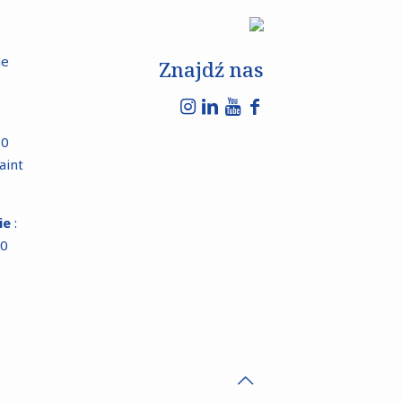
ue
Znajdź nas
10
aint
rie
:
00