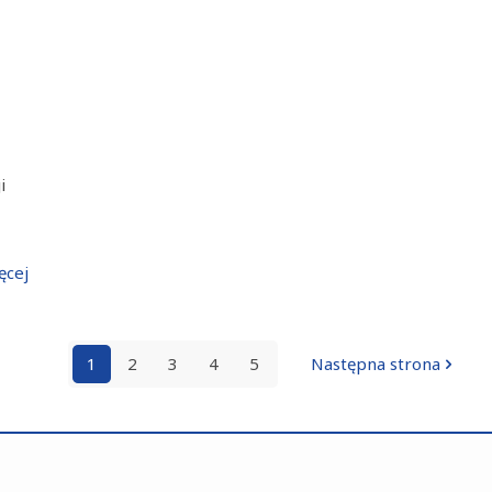
i
ęcej
1
2
3
4
5
Następna strona