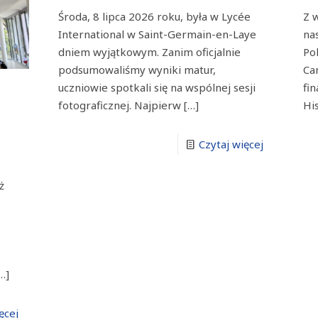
Środa, 8 lipca 2026 roku, była w Lycée
Z 
International w Saint-Germain-en-Laye
na
dniem wyjątkowym. Zanim oficjalnie
Po
podsumowaliśmy wyniki matur,
Ca
uczniowie spotkali się na wspólnej sesji
fi
fotograficznej. Najpierw
[…]
His
Czytaj więcej
ż
…]
ęcej