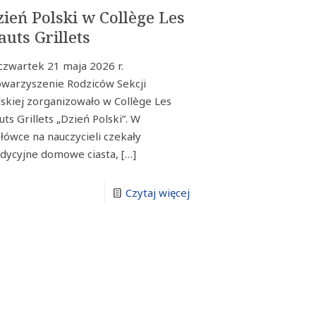
zień Polski w Collège Les
auts Grillets
czwartek 21 maja 2026 r.
owarzyszenie Rodziców Sekcji
lskiej zorganizowało w Collège Les
ts Grillets „Dzień Polski”. W
ołówce na nauczycieli czekały
adycyjne domowe ciasta,
[…]
Czytaj więcej