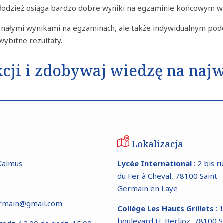
młodzież osiąga bardzo dobre wyniki na egzaminie końcowym 
konałymi wynikami na egzaminach, ale także indywidualnym pod
 wybitne rezultaty.
ekcji i zdobywaj wiedzę na na
Lokalizacja
Kalmus
Lycée International
: 2 bis r
du Fer à Cheval, 78100 Saint
Germain en Laye
germain@gmail.com
Collège Les Hauts Grillets
: 
boulevard H. Berlioz, 78100 S