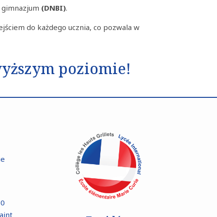
w gimnazjum
(DNBI)
.
ejściem do każdego ucznia, co pozwala w
jwyższym poziomie!
ue
10
aint