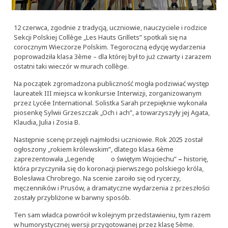
12 czerwca, zgodnie z tradycją, uczniowie, nauczyciele i rodzice
Sekcji Polskiej Collège „Les Hauts Grillets” spotkali się na
corocznym Wieczorze Polskim. Tegoroczną edycję wydarzenia
poprowadziła klasa 3ème – dla której był to już czwarty i zarazem
ostatni taki wieczór w murach collège.
Na początek zgromadzona publiczność mogła podziwiać występ
laureatek III miejsca w konkursie Interwizji, zorganizowanym
przez Lycée International. Solistka Sarah przepięknie wykonała
piosenkę Sylwii Grzeszczak „Och i ach”, a towarzyszyły jej Agata,
Klaudia, Julia i Zosia B.
Następnie scenę przejęli najmłodsi uczniowie. Rok 2025 został
ogłoszony „rokiem królewskim”, dlatego klasa 6ème
zaprezentowała „Legendę o świętym Wojciechu”
–
historię,
która przyczyniła się do koronacji pierwszego polskiego króla,
Bolesława Chrobrego. Na scenie zaroiło się od rycerzy,
męczenników i Prusów, a dramatyczne wydarzenia z przeszłości
zostały przybliżone w barwny sposób.
Ten sam władca powrócił w kolejnym przedstawieniu, tym razem
w humorystycznej wersji przygotowanej przez klasę 5ème.