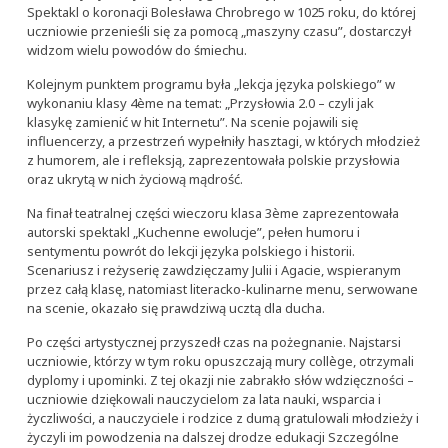
Spektakl o koronacji Bolesława Chrobrego w 1025 roku, do której
uczniowie przenieśli się za pomocą „maszyny czasu”, dostarczył
widzom wielu powodów do śmiechu.
Kolejnym punktem programu była „lekcja języka polskiego” w
wykonaniu klasy 4ème na temat: „Przysłowia 2.0 – czyli jak
klasykę zamienić w hit Internetu”. Na scenie pojawili się
influencerzy, a przestrzeń wypełniły hasztagi, w których młodzież
z humorem, ale i refleksją, zaprezentowała polskie przysłowia
oraz ukrytą w nich życiową mądrość.
Na finał teatralnej części wieczoru klasa 3ème zaprezentowała
autorski spektakl „Kuchenne ewolucje”, pełen humoru i
sentymentu powrót do lekcji języka polskiego i historii.
Scenariusz i reżyserię zawdzięczamy Julii i Agacie, wspieranym
przez całą klasę, natomiast literacko-kulinarne menu, serwowane
na scenie, okazało się prawdziwą ucztą dla ducha.
Po części artystycznej przyszedł czas na pożegnanie. Najstarsi
uczniowie, którzy w tym roku opuszczają mury collège, otrzymali
dyplomy i upominki. Z tej okazji nie zabrakło słów wdzięczności –
uczniowie dziękowali nauczycielom za lata nauki, wsparcia i
życzliwości, a nauczyciele i rodzice z dumą gratulowali młodzieży i
życzyli im powodzenia na dalszej drodze edukacji Szczególne